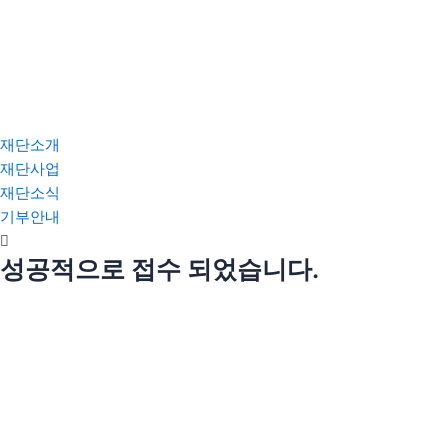
재단소개
이사장 인사말
재단사업
설립취지 및 연혁
사업안내
재단소식
임원현황
박물관
공지사항
기부안내
사업보고
성공적으로 접수 되었습니다.