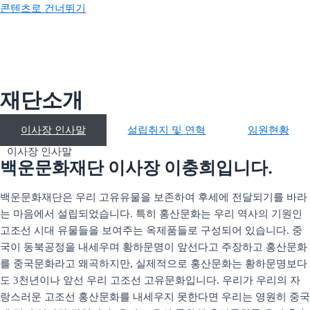
콘텐츠로 건너뛰기
재단소개
이사장 인사말
설립취지 및 연혁
임원현황
이사장 인사말
설립취지 및 연혁
임원현황
이사장 인사말
사업안내
백운문화재단 이사장 이충희입니다.
박물관
백운문화재단은 우리 고유유물을 보존하여 후세에 전달되기를 바라
공지사항
는 마음에서 설립되었습니다
특히 홍산문화는 우리 역사의 기원인
.
사업보고
고조선 시대 유물들을 보여주는 옥제품들로 구성되어 있습니다
중
.
국이 동북공정을 내세우며 황하문명이 앞선다고 주장하고 홍산문화
를 중국문화라고 왜곡하지만
실제적으로 홍산문화는 황하문명보다
,
도
천년이나 앞선 우리 고조선 고유문화입니다
우리가 우리의 자
3
.
랑스러운 고조선 홍산문화를 내세우지 못한다면 우리는 영원히 중국