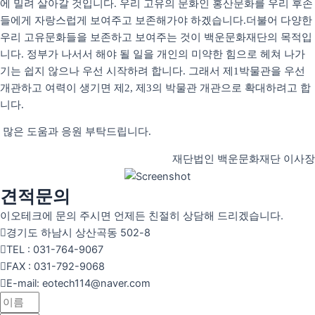
에 밀려 살아갈 것입니다
우리 고유의 문화인 홍산문화를 우리 후손
.
들에게 자랑스럽게 보여주고 보존해가야 하겠습니다
더불어 다양한
.
우리 고유문화들을 보존하고 보여주는 것이 백운문화재단의 목적입
니다
정부가 나서서 해야 될 일을 개인의 미약한 힘으로 헤쳐 나가
.
기는 쉽지 않으나 우선 시작하려 합니다
그래서 제
박물관을 우선
.
1
개관하고 여력이 생기면 제
제
의 박물관 개관으로 확대하려고 합
2,
3
니다
.
많은 도움과 응원 부탁드립니다
.
재단법인 백운문화재단
이사장
견적문의
이오테크에 문의 주시면 언제든 친절히 상담해 드리겠습니다.
경기도 하남시 상산곡동 502-8
TEL : 031-764-9067
FAX : 031-792-9068
E-mail: eotech114@naver.com