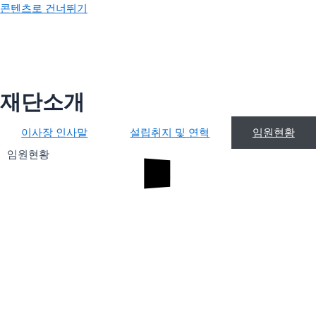
콘텐츠로 건너뛰기
재단소개
이사장 인사말
설립취지 및 연혁
임원현황
이사장 인사말
설립취지 및 연혁
임원현황
임원현황
사업안내
박물관
공지사항
사업보고